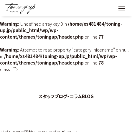
Warning
: Undefined array key 0 in
/home/xs481484/toning-
up.jp/public_html/wp/wp-
content/themes/toningup/header.php
on line
77
Warning
: Attempt to read property "category_nicename" on null
in
/home/xs481484/toning-up.jp/public_html/wp/wp-
content/themes/toningup/header.php
on line
78
class="">
スタッフブログ・コラム
BLOG